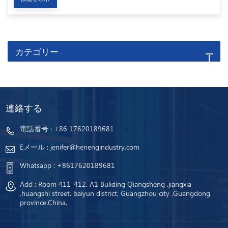
カテゴリー
連絡する
電話番号 :
+86 17620189681
Eメール :
jenifer@henengindustry.com
Whatsapp :
+8617620189681
Add : Room 411-412. A1 Buliding Qiangsheng .jiangxia
,huangshi street. baiyun district, Guangzhou city ,Guangdong
province.China.