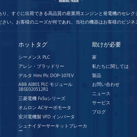
あり、すぐに出荷できる高品質の産業用エンジンと発電機のセレク
ださい。お客様のニーズが何であれ、当社の機器はお客様のビジネ
を保証します。
ホットタグ
助けが必要
シーメンス PLC
家
アレン・ブラッドリー
私たちに関しては
デルタ Hmi Plc DOP-107EV
製品
ABB AI801 PLC モジュール
お問い合わせ
3BSE020512R1
ニュース
三菱電機 Fx5uシリーズ
サービス
オムロン ACサーボモータ
ブログ
安川電機製 VFD インバータ
シュナイダーサーキットブレーカ
ー