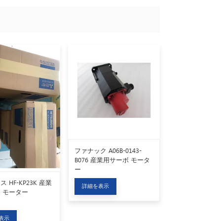
ファナック A06B-0143-
B076 産業用サーボ モータ
ー
 HF-KP23K 産業
詳細を表示
 モーター
表示