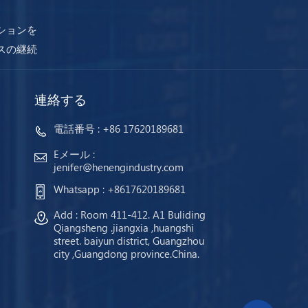
ションを
スの継続
連絡する
電話番号 :
+86 17620189681
Eメール :
jenifer@henengindustry.com
Whatsapp :
+8617620189681
Add : Room 411-412. A1 Buliding
Qiangsheng .jiangxia ,huangshi
street. baiyun district, Guangzhou
city ,Guangdong province.China.