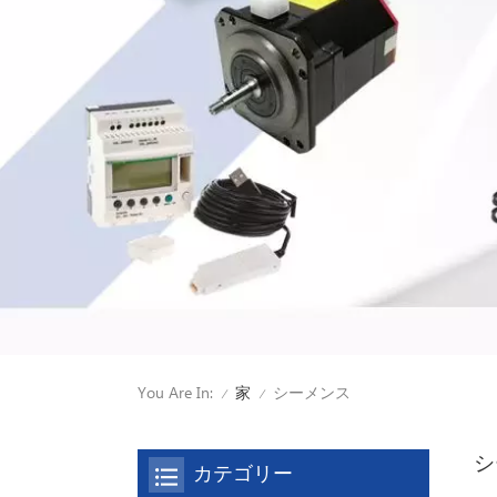
You Are In:
シーメンス
家
/
/
シ
カテゴリー