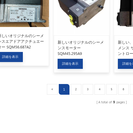
新しいオリジナルのシーメ
ンスエアドアアクチュエー
新しいオリジナルのシーメ
新しい
ター SQM56.687A2
ンスモーター
メンス 
SQM45.295A9
ントロ
詳細を表示
SQM48.
詳細を表示
詳細を
1
2
3
4
5
6
A total of
9
pages