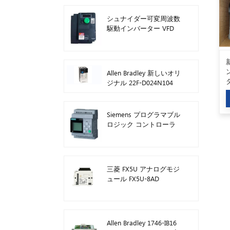
シュナイダー可変周波数
駆動インバーター VFD
ATV212HD15N4
Allen Bradley 新しいオリ
ジナル 22F-D024N104
AC ドライブ インバータ
ー 11 kW
Siemens プログラマブル
ロジック コントローラ
ー モジュールのロゴ!ホ
ストモジュール Plc
6ED1052-1FB08-0BA1
三菱 FX5U アナログモジ
ュール FX5U-8AD
Allen Bradley 1746-IB16