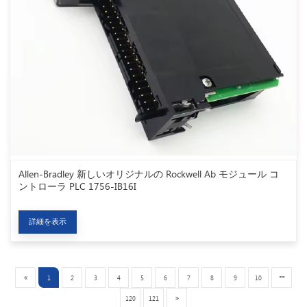
Allen-Bradley 新しいオリジナルの Rockwell Ab モジュール コ
ントローラ PLC 1756-IB16I
詳細を表示
1
2
3
4
5
6
7
8
9
10
120
121