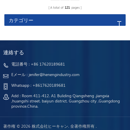
A total of
121
pages
カテゴリー
連絡する
電話番号 :
+86 17620189681
Eメール :
jenifer@henengindustry.com
Whatsapp :
+8617620189681
Add : Room 411-412. A1 Buliding Qiangsheng .jiangxia
,huangshi street. baiyun district, Guangzhou city ,Guangdong
province.China.
著作権 © 2026 株式会社ヒーキャン. 全著作権所有 .