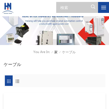
You Are In:
家
ケーブル
/
/
ケーブル