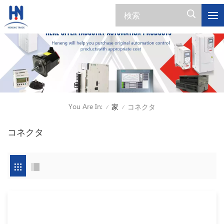
You Are In:
家
コネクタ
/
/
コネクタ