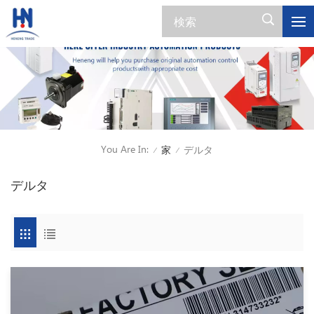
You Are In:
家
デルタ
/
/
デルタ