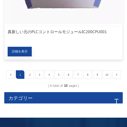
真新しい元のPLCコントロールモジュールIC200CPU001
詳細を表示
1
2
3
4
5
6
7
8
9
10
A total of
10
pages
カテゴリー