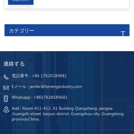
カテゴリー
連絡する
電話番号 :
+86 17620189681
Eメール :
jenifer@henengindustry.com
Whatsapp :
+8617620189681
Add : Room 411-412. A1 Buliding Qiangsheng .jiangxia
,huangshi street. baiyun district, Guangzhou city ,Guangdong
province.China.