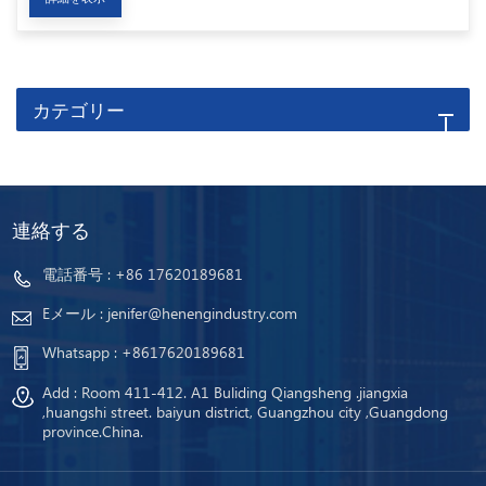
カテゴリー
連絡する
電話番号 :
+86 17620189681
Eメール :
jenifer@henengindustry.com
Whatsapp :
+8617620189681
Add : Room 411-412. A1 Buliding Qiangsheng .jiangxia
,huangshi street. baiyun district, Guangzhou city ,Guangdong
province.China.