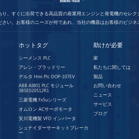
あり、すぐに出荷できる高品質の産業用エンジンと発電機のセレク
ださい。お客様のニーズが何であれ、当社の機器はお客様のビジネ
を保証します。
ホットタグ
助けが必要
シーメンス PLC
家
アレン・ブラッドリー
私たちに関しては
デルタ Hmi Plc DOP-107EV
製品
ABB AI801 PLC モジュール
お問い合わせ
3BSE020512R1
ニュース
三菱電機 Fx5uシリーズ
サービス
オムロン ACサーボモータ
ブログ
安川電機製 VFD インバータ
シュナイダーサーキットブレーカ
ー