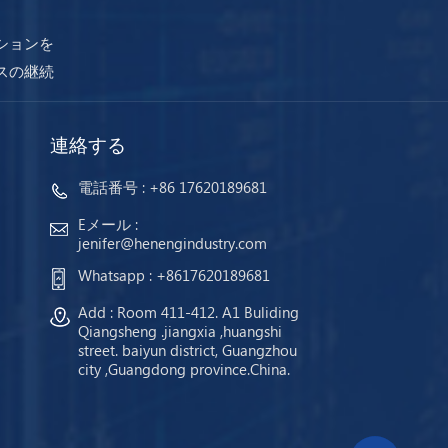
ションを
スの継続
連絡する
電話番号 :
+86 17620189681
Eメール :
jenifer@henengindustry.com
Whatsapp :
+8617620189681
Add : Room 411-412. A1 Buliding
Qiangsheng .jiangxia ,huangshi
street. baiyun district, Guangzhou
city ,Guangdong province.China.