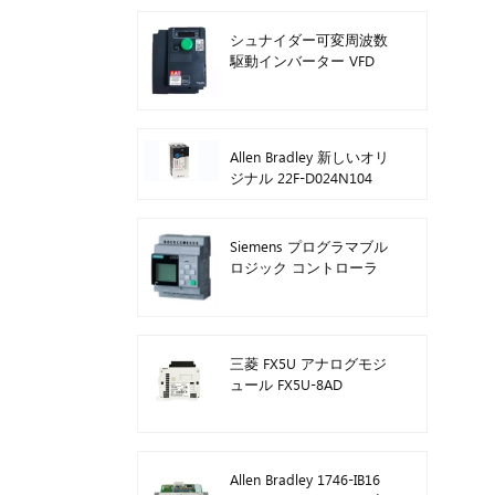
シュナイダー可変周波数
駆動インバーター VFD
ATV212HD15N4
Allen Bradley 新しいオリ
ジナル 22F-D024N104
AC ドライブ インバータ
ー 11 kW
Siemens プログラマブル
ロジック コントローラ
ー モジュールのロゴ!ホ
ストモジュール Plc
6ED1052-1FB08-0BA1
三菱 FX5U アナログモジ
ュール FX5U-8AD
Allen Bradley 1746-IB16