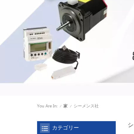
You Are In:
シーメンス社
家
/
/
シ
カテゴリー