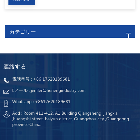
カテゴリー
連絡する
電話番号 :
+86 17620189681
Eメール :
jenifer@henengindustry.com
Whatsapp :
+8617620189681
Add : Room 411-412. A1 Buliding Qiangsheng .jiangxia
,huangshi street. baiyun district, Guangzhou city ,Guangdong
province.China.