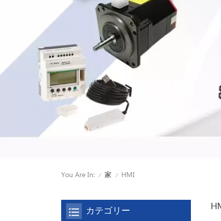
You Are In:
HMI
家
/
/
H
カテゴリー