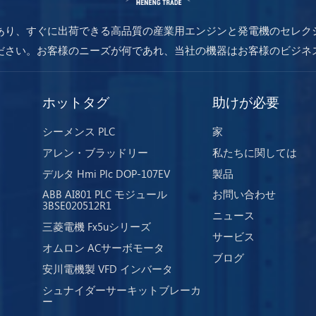
あり、すぐに出荷できる高品質の産業用エンジンと発電機のセレク
ださい。お客様のニーズが何であれ、当社の機器はお客様のビジネ
を保証します。
ホットタグ
助けが必要
シーメンス PLC
家
アレン・ブラッドリー
私たちに関しては
デルタ Hmi Plc DOP-107EV
製品
ABB AI801 PLC モジュール
お問い合わせ
3BSE020512R1
ニュース
三菱電機 Fx5uシリーズ
サービス
オムロン ACサーボモータ
ブログ
安川電機製 VFD インバータ
シュナイダーサーキットブレーカ
ー