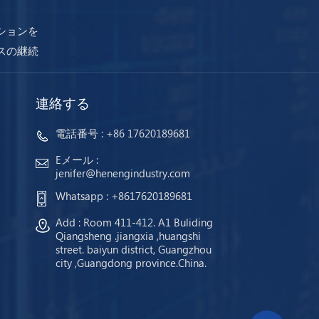
ションを
スの継続
連絡する
電話番号 :
+86 17620189681
Eメール :
jenifer@henengindustry.com
Whatsapp :
+8617620189681
Add : Room 411-412. A1 Buliding
Qiangsheng .jiangxia ,huangshi
street. baiyun district, Guangzhou
city ,Guangdong province.China.