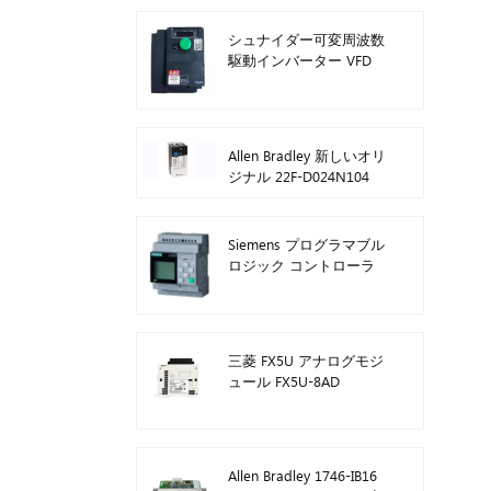
シュナイダー可変周波数
駆動インバーター VFD
ATV212HD15N4
Allen Bradley 新しいオリ
ジナル 22F-D024N104
AC ドライブ インバータ
ー 11 kW
Siemens プログラマブル
ロジック コントローラ
ー モジュールのロゴ!ホ
ストモジュール Plc
6ED1052-1FB08-0BA1
三菱 FX5U アナログモジ
ュール FX5U-8AD
Allen Bradley 1746-IB16