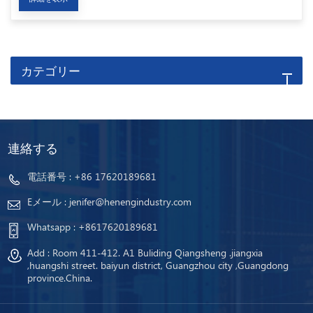
カテゴリー
連絡する
電話番号 :
+86 17620189681
Eメール :
jenifer@henengindustry.com
Whatsapp :
+8617620189681
Add : Room 411-412. A1 Buliding Qiangsheng .jiangxia
,huangshi street. baiyun district, Guangzhou city ,Guangdong
province.China.